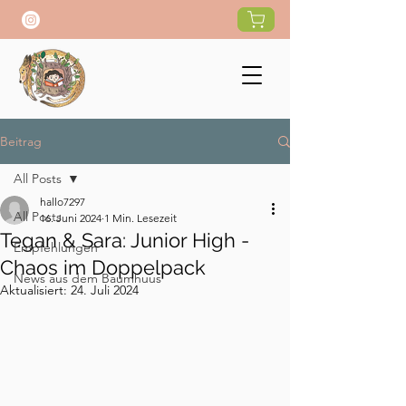
Beitrag
All Posts
hallo7297
All Posts
16. Juni 2024
1 Min. Lesezeit
Tegan & Sara: Junior High -
Empfehlungen
Chaos im Doppelpack
News aus dem Baumhuus
Aktualisiert:
24. Juli 2024