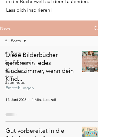
in der Bücherwelt auf dem Laufenden.
Lass dich inspirieren!
News
All Posts
All Posts
Diese Bilderbücher
gehören in jedes
Empfehlungen
Kinderzimmer, wenn dein
News aus
dem
Kind...
Baumhuus
Empfehlungen
14. Juni 2025
1 Min. Lesezeit
Gut vorbereitet in die