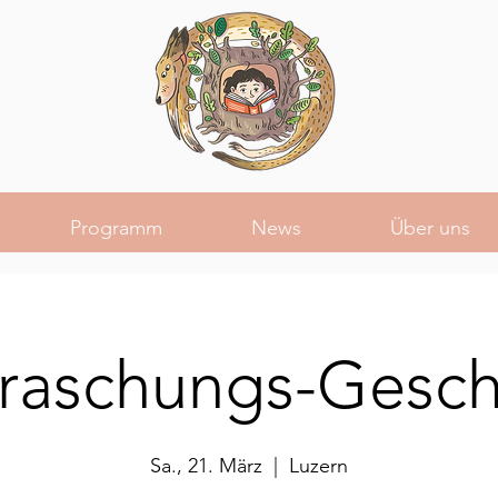
Programm
News
Über uns
raschungs-Gesch
Sa., 21. März
  |  
Luzern