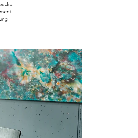
eecke.
iment.
tung