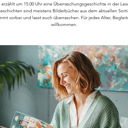
l erzählt um 15.00 Uhr eine Überraschungsgeschichte in der Les
eschichten sind meistens Bilderbücher aus dem aktuellen Sort
mt vorbei und lasst euch überraschen. Für jedes Alter, Beglei
willkommen.