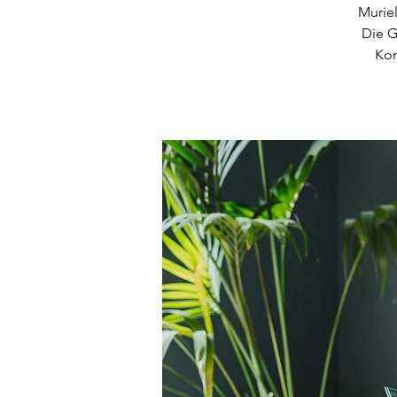
Murie
Die G
Kom