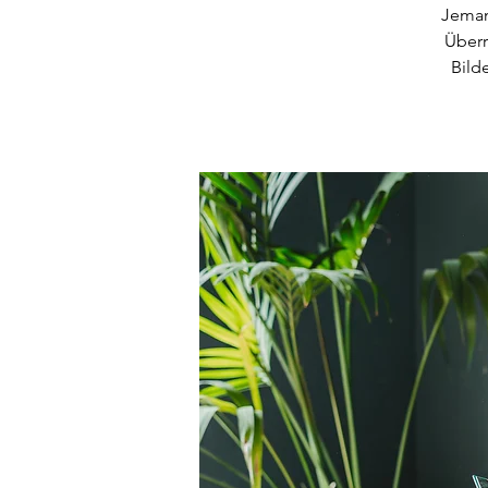
Jeman
Überr
Bild