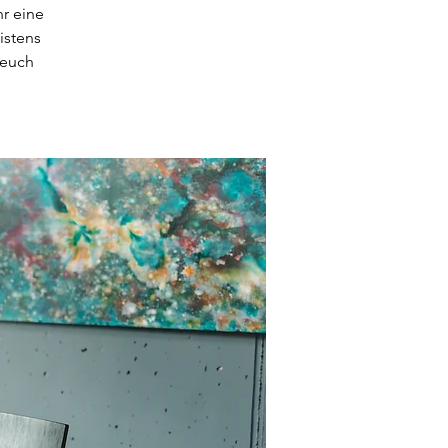
r eine
istens
 euch