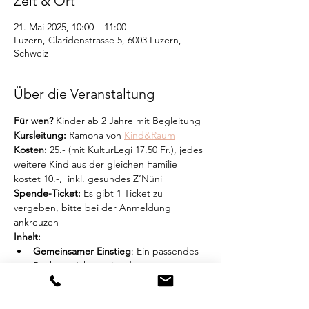
Zeit & Ort
21. Mai 2025, 10:00 – 11:00
Luzern, Claridenstrasse 5, 6003 Luzern,
Schweiz
Über die Veranstaltung
Für wen?
 Kinder ab 2 Jahre mit Begleitung
Kursleitung:
 Ramona von 
Kind&Raum
Kosten:
 25.- (mit KulturLegi 17.50 Fr.), jedes 
weitere Kind aus der gleichen Familie 
kostet 10.-,  inkl. gesundes Z’Nüni 
Spende-Ticket:
 Es gibt 1 Ticket zu 
vergeben, bitte bei der Anmeldung 
ankreuzen
Inhalt:
Gemeinsamer Einstieg
: Ein passendes 
Buch zur Jahreszeit oder zu 
besonderen Anlässen
Mehr anzeigen