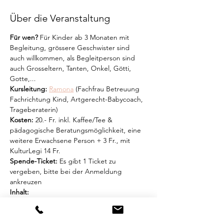
Über die Veranstaltung
Für wen?
 Für Kinder ab 3 Monaten mit 
Begleitung, grössere Geschwister sind 
auch willkommen, als Begleitperson sind 
auch Grosseltern, Tanten, Onkel, Götti, 
Gotte,...
Kursleitung:
Ramona
 (Fachfrau Betreuung 
Fachrichtung Kind, Artgerecht-Babycoach, 
Trageberaterin)
Kosten:
 20.- Fr. inkl. Kaffee/Tee & 
pädagogische Beratungsmöglichkeit, eine 
weitere Erwachsene Person + 3 Fr., mit 
KulturLegi 14 Fr.
Spende-Ticket:
 Es gibt 1 Ticket zu 
vergeben, bitte bei der Anmeldung 
ankreuzen
Inhalt:
Zusammen starten wir mit dem 
Baumhuus-Krabbeltreff-Lied