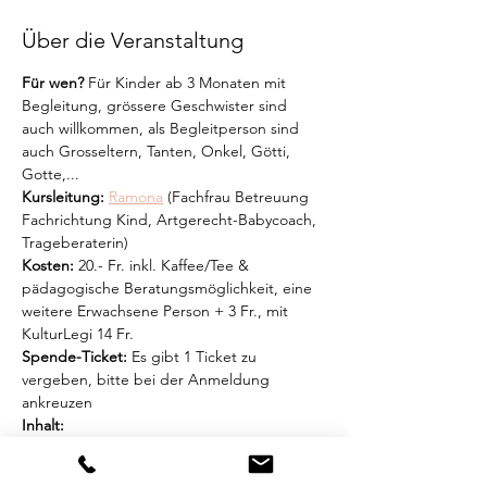
Über die Veranstaltung
Für wen?
 Für Kinder ab 3 Monaten mit 
Begleitung, grössere Geschwister sind 
auch willkommen, als Begleitperson sind 
auch Grosseltern, Tanten, Onkel, Götti, 
Gotte,...
Kursleitung:
Ramona
 (Fachfrau Betreuung 
Fachrichtung Kind, Artgerecht-Babycoach, 
Trageberaterin)
Kosten:
 20.- Fr. inkl. Kaffee/Tee & 
pädagogische Beratungsmöglichkeit, eine 
weitere Erwachsene Person + 3 Fr., mit 
KulturLegi 14 Fr.
Spende-Ticket:
 Es gibt 1 Ticket zu 
vergeben, bitte bei der Anmeldung 
ankreuzen
Inhalt:
Zusammen starten wir mit dem 
Baumhuus-Krabbeltreff-Lied