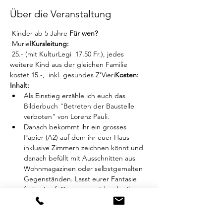
Über die Veranstaltung
 Kinder ab 5 Jahre 
Für wen?
 Muriel
Kursleitung:
 25.- (mit KulturLegi  17.50 Fr.), jedes 
weitere Kind aus der gleichen Familie 
kostet 15.-,  inkl. gesundes Z’Vieri
Kosten:
Inhalt:
Als Einstieg erzähle ich euch das 
Bilderbuch "Betreten der Baustelle 
verboten" von Lorenz Pauli.
Danach bekommt ihr ein grosses 
Papier (A2) auf dem ihr euer Haus 
inklusive Zimmern zeichnen könnt und 
danach befüllt mit Ausschnitten aus 
Wohnmagazinen oder selbstgemalten 
Gegenständen. Lasst eurer Fantasie 
freien Lauf. Gerne kann ich oder ihr 
selbst eure Zimmer auch beschriften.
Mehr anzeigen