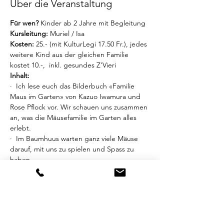
Über die Veranstaltung
Für wen?
 Kinder ab 2 Jahre mit Begleitung
Kursleitung:
 Muriel / Isa
Kosten:
 25.- (mit KulturLegi 17.50 Fr.), jedes 
weitere Kind aus der gleichen Familie 
kostet 10.-,  inkl. gesundes Z’Vieri
Inhalt:
·  Ich lese euch das Bilderbuch «Familie 
Maus im Garten» von Kazuo Iwamura und 
Rose Pflock vor. Wir schauen uns zusammen 
an, was die Mäusefamilie im Garten alles 
erlebt.
·  Im Baumhuus warten ganz viele Mäuse 
darauf, mit uns zu spielen und Spass zu 
haben.
Mehr anzeigen