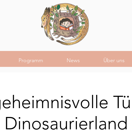
Programm
News
Über uns
eheimnisvolle Tü
Dinosaurierland