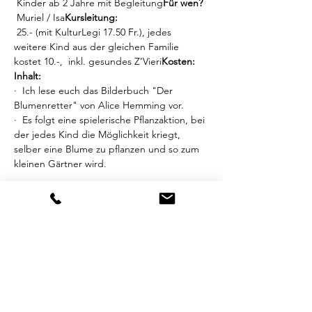
 Kinder ab 2 Jahre mit Begleitung
Für wen?
 Muriel / Isa
Kursleitung:
 25.- (mit KulturLegi 17.50 Fr.), jedes 
weitere Kind aus der gleichen Familie 
kostet 10.-,  inkl. gesundes Z’Vieri
Kosten:
Inhalt:
·  Ich lese euch das Bilderbuch "Der 
Blumenretter" von Alice Hemming vor. 
·  Es folgt eine spielerische Pflanzaktion, bei 
der jedes Kind die Möglichkeit kriegt, 
selber eine Blume zu pflanzen und so zum 
kleinen Gärtner wird. 
Mehr anzeigen