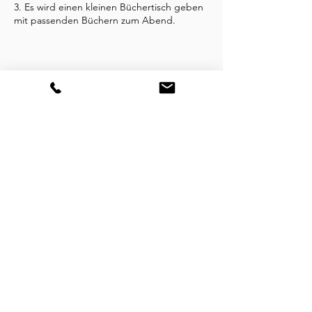
3. Es wird einen kleinen Büchertisch geben
mit passenden Büchern zum Abend.
Umbuchung & Kündigung
Abmeldungen können bis zu 12 Stunden
vor der Veranstaltung selbst vorgenommen
werden.
Kontaktangaben
Claridenstrasse 5, 6003 Luzern, Schweiz
0795748517
hallo@kinderbuchladen-baumhuus.ch