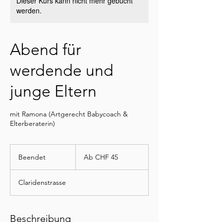
Dieser Kurs kann nicht mehr gebucht
werden.
Abend für
werdende und
junge Eltern
mit Ramona (Artgerecht Babycoach &
Elterberaterin)
Ab
45
Beendet
B
Ab CHF 45
Schweizer
Franken
e
e
Claridenstrasse
n
d
e
t
Beschreibung