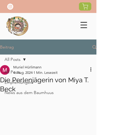
Beitrag
All Posts
Muriel Hürlimann
All Posts
4. Aug. 2024
1 Min. Lesezeit
Die Perlenjägerin von Miya T.
Empfehlungen
Beck
News aus dem Baumhuus