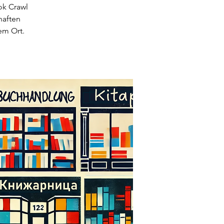
ok Crawl
haften
em Ort.