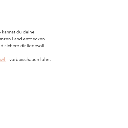
e kannst du deine 
anzen Land entdecken.
sichere dir liebevoll 
awl
– vorbeischauen lohnt 